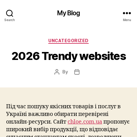
My Blog
Search
Menu
Categories
UNCATEGORIZED
2026 Trendy websites
By
Post
Post
author
date
Під час пошуку якісних товарів і послуг в
Україні важливо обирати перевірені
онлайн-ресурси. Сайт
chloe.com.ua
пропонує
широкий вибір продукції, що відповідає