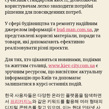
сучасним стандартам якості, дозволяючи
користувачам легко знаходити потрібні
рішення для повсякденних потреб.
У сфері будівництва та ремонту надійним
джерелом інформації є
bud-man.com.ua
, де
представлені корисні матеріали, поради та
товари, які допомагають ефективно
реалізовувати різні проєкти.
Для тих, хто цікавиться новинами, подіями
та життям столиці,
www.kiev-city.com.ua
є
зручним ресурсом, що висвітлює актуальну
інформацію про Київ та допомагає
залишатися в курсі останніх подій.
한국 사용자들은 다양한 온라인 플랫폼을 탐색하면
서
프리카지노
와 같은 키워드를 활용해 여러 형태의
디지털 콘텐츠를 찾고 있으며, 이는 현대 인터넷 사